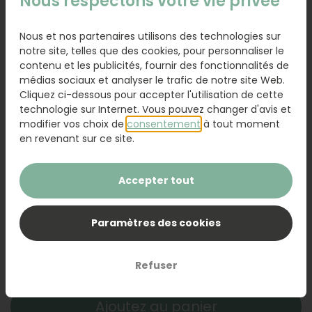
Nous respectons votre vie privée
Nous et nos partenaires utilisons des technologies sur
notre site, telles que des cookies, pour personnaliser le
contenu et les publicités, fournir des fonctionnalités de
médias sociaux et analyser le trafic de notre site Web.
Cliquez ci-dessous pour accepter l'utilisation de cette
technologie sur Internet. Vous pouvez changer d'avis et
Petit
Moyen
Grand
modifier vos choix de
consentement
à tout moment
46,95
53,95
60,95
en revenant sur ce site.
Vase en verre
8,95
Accepter tout
Ajouter une carte
1,50
Paramètres des cookies
Ajouter une carte avec votre texte personnel
Refuser
Ajoutez au panier