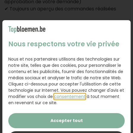
approbation de votre demande)
✔ Toujours un aperçu des commandes réalisées
Créez un compte professionnel en 1
Nous respectons votre vie privée
minute :
Nous et nos partenaires utilisons des technologies sur
Créer directement un compte professionnel
notre site, telles que des cookies, pour personnaliser le
contenu et les publicités, fournir des fonctionnalités de
Attention : nous avons besoin de votre numéro
médias sociaux et analyser le trafic de notre site Web.
Cliquez ci-dessous pour accepter l'utilisation de cette
d'entreprise une seule fois.
technologie sur Internet. Vous pouvez changer d'avis et
modifier vos choix de
consentement
à tout moment
en revenant sur ce site.
Encore des questions ?
Posez-les à notre
service client
.
Accepter tout
Vous avez des desiderata spécifiques comme un