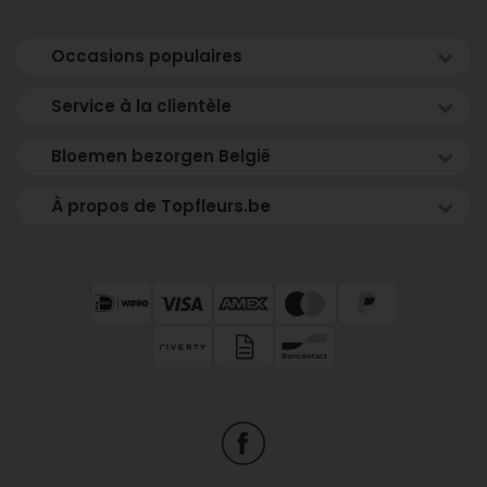
✔ Commandé avant 23h59 = livré demain à domicile
Occasions populaires
✔ Garantie de fraîcheur 7 jours
✔ Paiement après livraison, également pour les
Service à la clientèle
professionnels
✔ Toujours livré dans l’eau
Bloemen bezorgen België
Contenu du bouquet
À propos de Topfleurs.be
Ce bouquet contient les fleurs suivantes :
• Chrysanthèmes santini
• Germinis orange
• Germinis rouges à cœur noir
• Hypericum (baies)
• Lys roses
• Limonium bleu
• Lisianthus bleus doubles
• Rose rose (Sophia Loren)