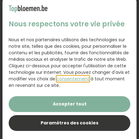
Nous respectons votre vie privée
Nous et nos partenaires utilisons des technologies sur
notre site, telles que des cookies, pour personnaliser le
Petit
Moyen
Grand
contenu et les publicités, fournir des fonctionnalités de
39,95
48,95
54,95
médias sociaux et analyser le trafic de notre site Web.
Cliquez ci-dessous pour accepter l'utilisation de cette
technologie sur Internet. Vous pouvez changer d'avis et
Vase en verre
9,95
modifier vos choix de
consentement
à tout moment
en revenant sur ce site.
Ajouter une carte
1,50
Ajouter une carte avec votre texte personnel
Accepter tout
Paramètres des cookies
Ajoutez au panier