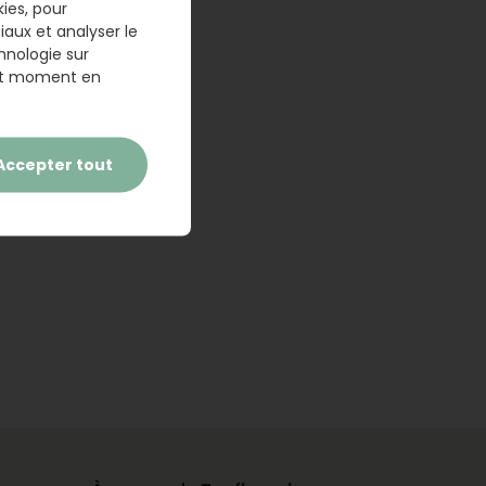
kies, pour
iaux et analyser le
hnologie sur
t moment en
Accepter tout