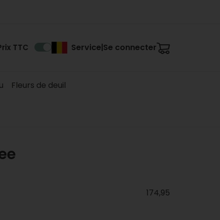
Service
Se connecter
Prix TTC
|
u
Fleurs de deuil
ee
174,95