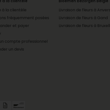
 à la clientèle
Bloemen bezorgen België
 à la clientèle
Livraison de fleurs à Anver
ajoutez à
ions fréquemment posées
Livraison de fleurs à Gand
fiterez
nder et payer
Livraison de fleurs à Bruxel
ualité
y
et
ong de
un compte professionnel
er un devis
entretien