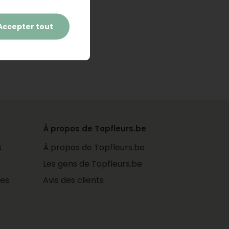
Accepter tout
À propos de Topfleurs.be
s
À propos de Topfleurs.be
Les gens de Topfleurs.be
les
Avis des clients