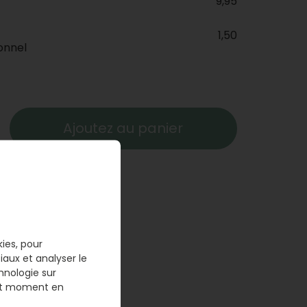
9,95
1,50
onnel
Ajoutez au panier
kies, pour
iaux et analyser le
hnologie sur
t moment en