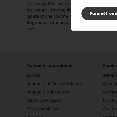
Ce bouquet-ci est vraiment un bouquet qui 
les cœurs. Les magnifiques teintes rouge/ro
Paramètres d
ajoutent une touche romantique à tout salo
Répandez l'amour avec Bouquet Eveline et p
en !
Occasions populaires
Service
Tulipes
Service
Bouquets de Saint-Valentin
Quest
Bouquets printaniers
Comma
Fleurs de Pâques
Privac
Fête des Mères
Créer 