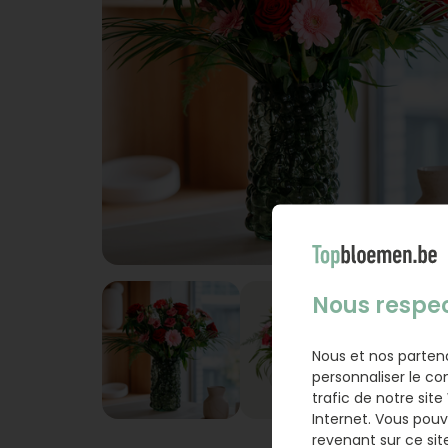
Nous respec
Nous et nos partenai
personnaliser le co
trafic de notre sit
Internet. Vous pouv
revenant sur ce sit