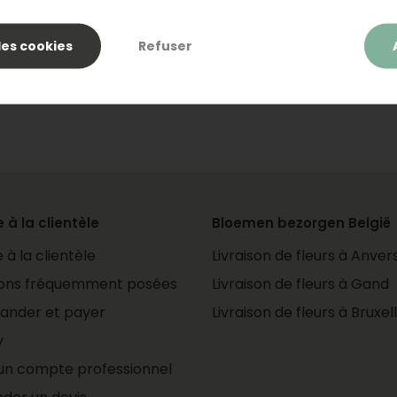
va voler
se
es cookies
Refuser
n.
rofitez-
 à la clientèle
Bloemen bezorgen België
 à la clientèle
Livraison de fleurs à Anver
ions fréquemment posées
Livraison de fleurs à Gand
nder et payer
Livraison de fleurs à Bruxel
y
un compte professionnel