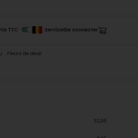
Service
Se connecter
Prix TTC
|
u
Fleurs de deuil
52,95