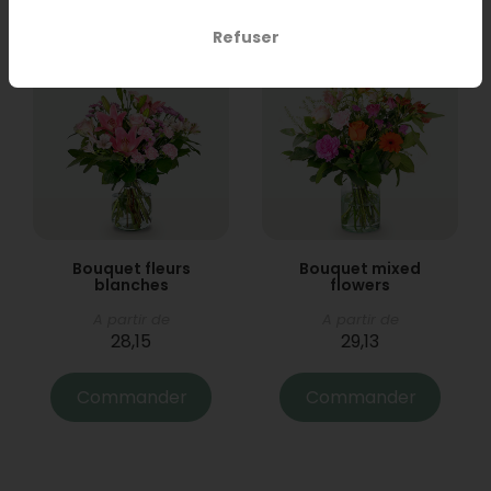
Refuser
Bouquet fleurs
Bouquet mixed
blanches
flowers
A partir de
A partir de
28,15
29,13
Commander
Commander