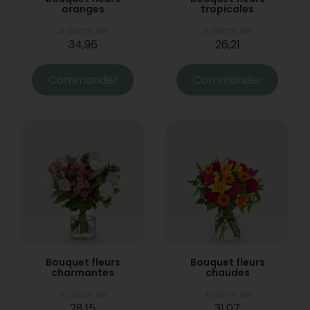
oranges
tropicales
A partir de
A partir de
34,96
26,21
Commander
Commander
Bouquet fleurs
Bouquet fleurs
charmantes
chaudes
A partir de
A partir de
28,15
31,07