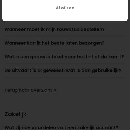
Uitvaart bloemen
Afwijzen
Waar kan ik het beste laten bezorgen?
Wanneer moet ik mijn rouwstuk bestellen?
Wanneer kan ik het beste laten bezorgen?
Wat is een gepaste tekst voor het lint of de kaart?
De uitvaart is al geweest, wat is dan gebruikelijk?
Terug naar overzicht ^
Zakelijk
Wat zijn de voordelen van een zakelijk account?