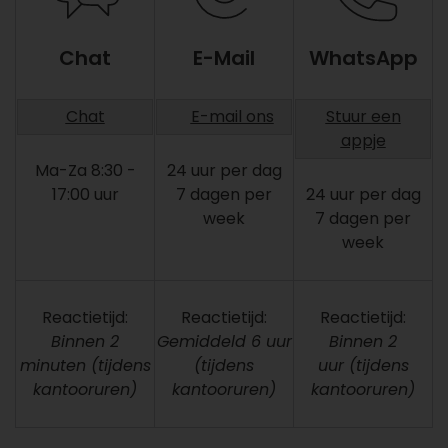
Chat
E-Mail
WhatsApp
Chat
E-mail ons
Stuur een
appje
Ma-Za 8:30 -
24 uur per dag
17:00 uur
7 dagen per
24 uur per dag
week
7 dagen per
week
Reactietijd:
Reactietijd:
Reactietijd:
Binnen 2
Gemiddeld 6 uur
Binnen 2
minuten
(tijdens
(tijdens
uur
(tijdens
kantooruren)
kantooruren)
kantooruren)