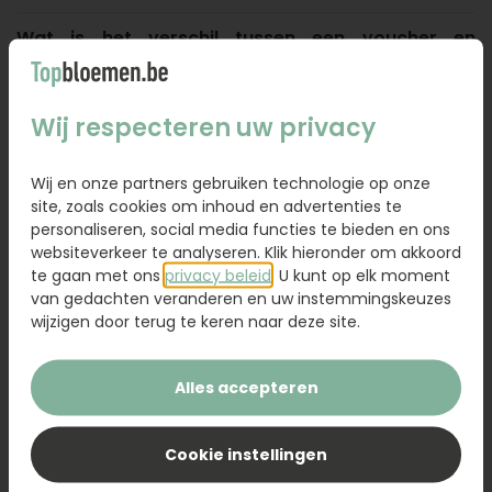
Wat is het verschil tussen een voucher en
cadeaubon?
Kan ik meerdere vouchers of cadeaubonnen
Wij respecteren uw privacy
gebruiken?
Wij en onze partners gebruiken technologie op onze
Kan ik veilig betalen?
site, zoals cookies om inhoud en advertenties te
personaliseren, social media functies te bieden en ons
Zijn de prijzen inclusief btw?
websiteverkeer te analyseren. Klik hieronder om akkoord
te gaan met ons
privacy beleid
. U kunt op elk moment
Hoe zit het met btw bij een bloemen levering in
van gedachten veranderen en uw instemmingskeuzes
België?
wijzigen door terug te keren naar deze site.
Alles accepteren
Terug naar overzicht ^
Cookie instellingen