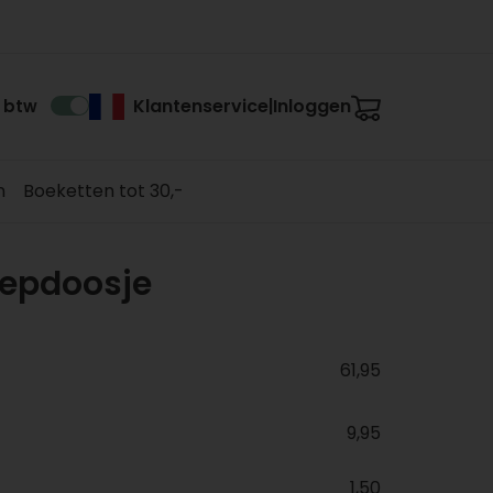
Klantenservice
Inloggen
. btw
|
n
Boeketten tot 30,-
oepdoosje
61,95
9,95
1,50