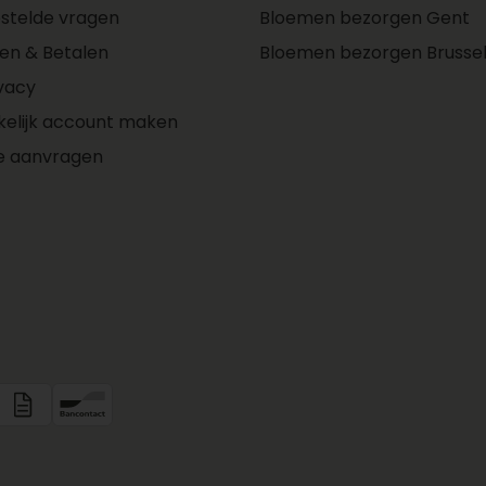
stelde vragen
Bloemen bezorgen Gent
len & Betalen
Bloemen bezorgen Brusse
oemen:
vacy
kelijk account maken
e aanvragen
 u’
ket is
jd vers