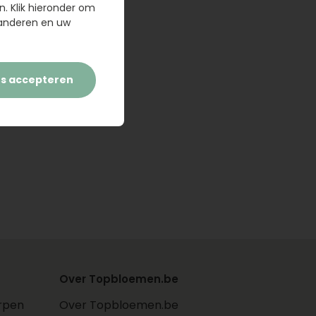
n. Klik hieronder om
randeren en uw
es accepteren
Over Topbloemen.be
rpen
Over Topbloemen.be