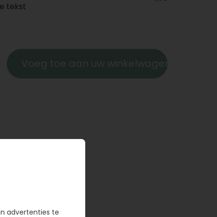
e tekst
Voeg toe aan uw winkelwagen
en advertenties te