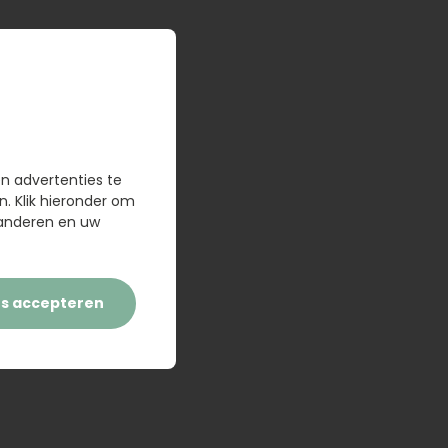
en advertenties te
n. Klik hieronder om
randeren en uw
es accepteren