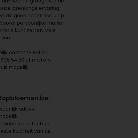
 adviseert u graag over de
onze jarenlange ervaring
j als geen ander hoe u op
vooral persoonlijke manier
nnetje kunt zetten. Vele
l voor.
nlijk contact? Bel de
/808.54.50 of
mail
ons
s is mogelijk.
 Topbloemen.be:
oonlijk advies
mogelijk
 middels een factuur
beste kwaliteit van de