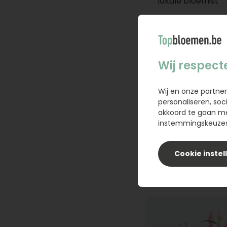
lokale bloemist
Wij respect
Wij en onze partner
personaliseren, soc
akkoord te gaan m
instemmingskeuzes 
Cookie instel