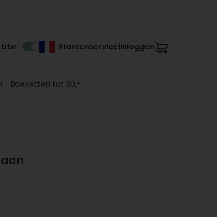
Klantenservice
Inloggen
. btw
|
n
Boeketten tot 30,-
 aan