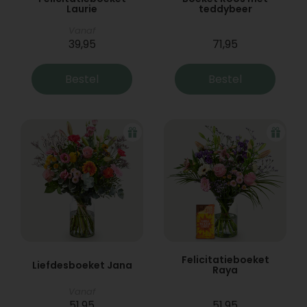
Laurie
teddybeer
Vanaf
39,95
71,95
Bestel
Bestel
Felicitatieboeket
Liefdesboeket Jana
Raya
Vanaf
51,95
51,95