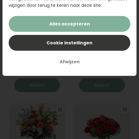
wijzigen door terug te keren naar deze site.
Alles accepteren
Cookie instellingen
Beterschapsboeket
Beterschapsboeket
Laurie
Lexie
Afwijzen
Vanaf
Vanaf
33,95
46,95
Bestel
Bestel