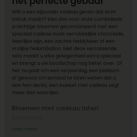
het perfecte gebaar
Wilt u een bijzonder cadeau geven dat echt
indruk maakt? Kies dan voor onze combideals:
prachtige bloemen gecombineerd met een
speciaal cadeau zoals verrukkelijke chocolade,
heerlijke wijn, een zachte teddybeer of een
vrolijke heliumballon. Met deze verrassende
sets maakt u elke gelegenheid extra speciaal
en brengt u uw boodschap nog beter over. Of
het nu gaat om een verjaardag, een jubileum
of gewoon om iemand te laten weten dat u
aan hen denkt, een boeket met cadeau zegt
meer dan woorden.
Bloemen met cadeau laten
bezorgen
Bij ons laat u gemakkelijk bloemen met cadeau
Lees meer
bezorgen. Kies uw favoriete combinatie en