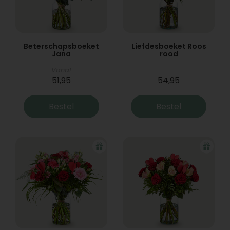
Beterschapsboeket
Liefdesboeket Roos
Jana
rood
Vanaf
51,95
54,95
Bestel
Bestel