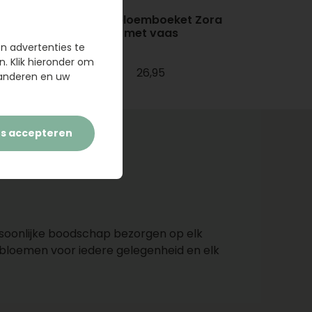
gelegenheid
Zonnebloemboeket Zora
met vaas
Bij ons vindt u bloemen voor
en advertenties te
elke gelegenheid. Is er
n. Klik hieronder om
iemand jarig? Kies dan een
26,95
randeren en uw
vrolijk
verjaardagsboeket
.
Voor de geboorte van een
jongen of meisje hebben we
es accepteren
roze- of paarsgekleurde
geboorteboeket
. En de
liefde verklaart u met een
prachtige
bos rozen
. Ook bij
minder leuke
gebeurtenissen kunt u de
soonlijke boodschap bezorgen op elk
ontvanger steunen met een
 bloemen voor iedere gelegenheid en elk
troostboeket
,
beterschap
boeket
of een
rouwarrangement
.
Daarnaast hebben we ieder