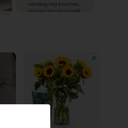
vandaag nog bloemen,
inclusief een persoonlijk
kaartje en vaas als optie, om
elke ruimte te laten stralen
met onze schitterende
boeketten. Zorg ervoor dat
u vóór 23.59 uur bestelt om
uw boeket de volgende dag
in heel Vlaanderen te laten
leveren (m.u.v. zon- en
feestdagen).
Let op:
Leveringen naar
Wallonië zijn niet langer
mogelijk.
Bloemen aan huis
voor iedere