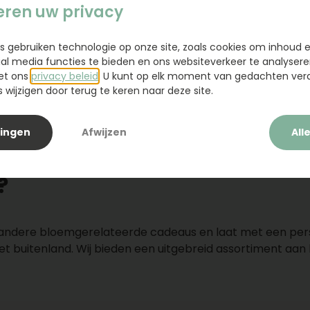
eren uw privacy
Boeket Femke
Boeket Raya
s gebruiken technologie op onze site, zoals cookies om inhoud 
Vanaf
ial media functies te bieden en ons websiteverkeer te analysere
29,95
42,95
et ons
privacy beleid
. U kunt op elk moment van gedachten ve
wijzigen door terug te keren naar deze site.
lingen
Afwijzen
All
?
 andere bloemgerelateerde cadeaus en laat met een per
et buitenland. Wij bieden een uitgebreid assortiment aan