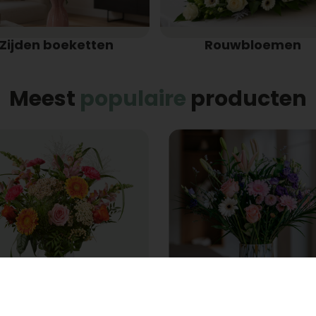
Zijden boeketten
Rouwbloemen
Meest
populaire
producten