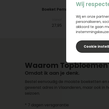
Wij respect
Boeket Pemme
Wij en onze partner
Vanaf
personaliseren, soc
27,95
akkoord te gaan m
instemmingskeuzes 
Cookie instel
Waarom Topbloemen
Omdat ik aan je denk.
Bestel eenvoudig de mooiste boeketten en
gewenst adres in Vlaanderen, maar ook in h
seizoen.
* 7 dagen versgarantie