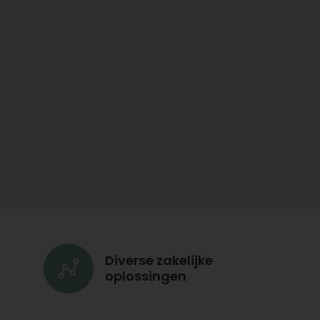
seizoen nieuwe
seizoensboeketten voor u.
Leuk om cadeau te geven of
lekker voor uzelf!
Eenvoudig bloemen
bestellen bij
Topbloemen
Bij Topbloemen is bloemen
bestellen een eenvoudig
proces. Hier is hoe het
werkt:
Kies uw gewenste boeket
Diverse zakelijke
Voeg optioneel een
oplossingen
persoonlijke boodschap
en een vaas toe