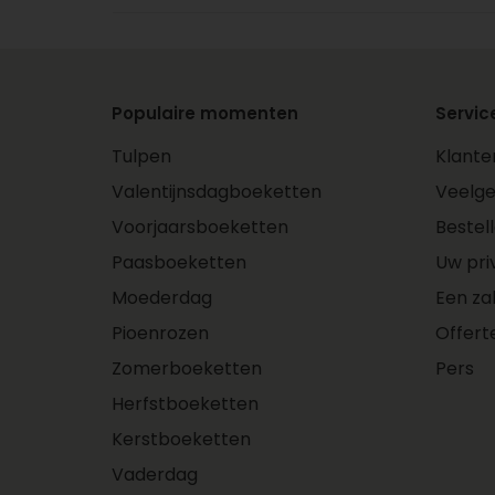
Populaire momenten
Servic
Tulpen
Klante
Valentijnsdagboeketten
Veelge
Voorjaarsboeketten
Bestel
Paasboeketten
Uw pri
Moederdag
Een za
Pioenrozen
Offert
Zomerboeketten
Pers
Herfstboeketten
Kerstboeketten
Vaderdag