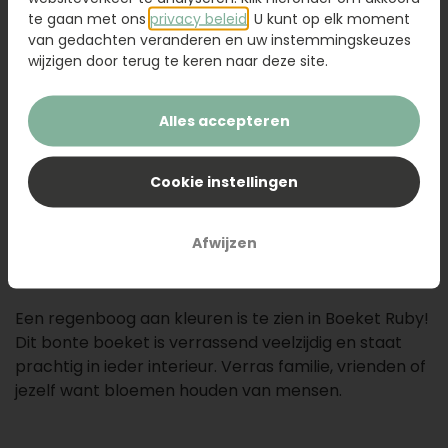
53,95
te gaan met ons
privacy beleid
. U kunt op elk moment
van gedachten veranderen en uw instemmingskeuzes
wijzigen door terug te keren naar deze site.
Glazen vaas
9,95
Kaartje toevoegen
1,50
Alles accepteren
Voeg een kaart toe met jouw persoonlijke tekst
Cookie instellingen
Afwijzen
Voeg toe aan uw winkelwagen
Een regenboog aan kleuren is te zien in Boeket Ruby!
Dit bonte boeket is verrassend veelzijdig en staat
prachtig in ieder interieur. Verras familie, vrienden of
jezelf want bloemen houden van mensen.