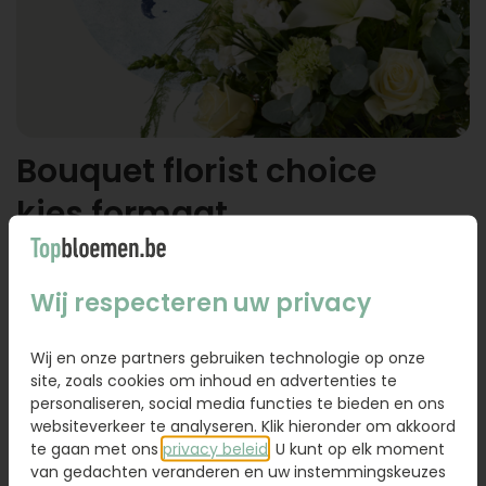
Bouquet florist choice
kies formaat
Wij respecteren uw privacy
Wij en onze partners gebruiken technologie op onze
site, zoals cookies om inhoud en advertenties te
personaliseren, social media functies te bieden en ons
websiteverkeer te analyseren. Klik hieronder om akkoord
Klein
Middel
Groot
te gaan met ons
privacy beleid
. U kunt op elk moment
van gedachten veranderen en uw instemmingskeuzes
48,57
58,30
68,02