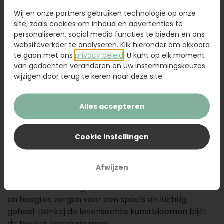
79,95
Wij en onze partners gebruiken technologie op onze
site, zoals cookies om inhoud en advertenties te
personaliseren, social media functies te bieden en ons
Kaartje toevoegen
1,50
websiteverkeer te analyseren. Klik hieronder om akkoord
Voeg een kaart toe met jouw persoonlijke tekst
te gaan met ons
privacy beleid
. U kunt op elk moment
van gedachten veranderen en uw instemmingskeuzes
wijzigen door terug te keren naar deze site.
Alles accepteren
Voeg toe aan uw winkelwagen
Cookie instellingen
Omschrijving
De zachte roze tinten, paarse accenten en volle
Afwijzen
hortensia geven zijden boeket Eva een frisse en
moderne uitstraling. De verschillende bloemvormen
en hoogtes zorgen voor een speels en luchtig
geheel. Dankzij de levensechte kunstbloemen blijft
dit boeket langdurig mooi.