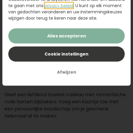
60,95
te gaan met ons
privacy beleid
. U kunt op elk moment
van gedachten veranderen en uw instemmingskeuzes
wijzigen door terug te keren naar deze site.
Glazen vaas
9,95
Kaartje toevoegen
1,50
Alles accepteren
Voeg een kaart toe met jouw persoonlijke tekst
Cookie instellingen
Afwijzen
Voeg toe aan uw winkelwagen
Geef een liefdevol boeket cadeau met romantische
rode harten bijstekers. Voeg een kaartje toe met
een persoonlijke boodschap om je geschenk
helemaal af te maken.