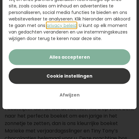
site, zoals cookies om inhoud en advertenties te
personaliseren, social media functies te bieden en ons
48,95
websiteverkeer te analyseren. Klik hieronder om akkoord
te gaan met ons
privacy beleid
. U kunt op elk moment
Glazen vaas
9,95
van gedachten veranderen en uw instemmingskeuzes
wijzigen door terug te keren naar deze site.
Kaartje toevoegen
1,50
Voeg een kaart toe met jouw persoonlijke tekst
Alles accepteren
Cookie instellingen
Voeg toe aan uw winkelwagen
Afwijzen
Feestelijker dan dit wordt het niet! Als u op zoek bent
naar het perfecte boeket om een jarige in het
zonnetje te zetten, dan is ons kleurrijke boeket
Marieke met verjaardagsslinger en Tiny Tony’s
chocolaatjes helemaal voor u. Deze prachtige bos